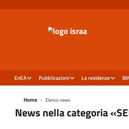
EnEA
Pubblicazioni
Le residenze
B
Home
Elenco news
News nella categoria «