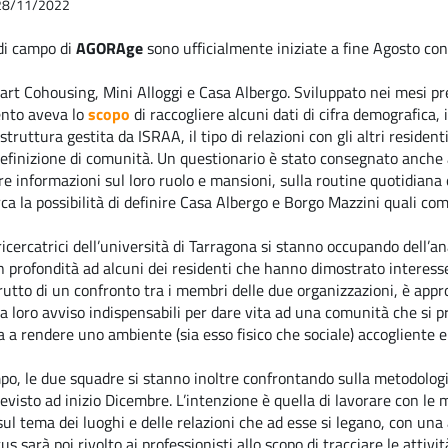
l 28/11/2022
 di campo di
AGORAge
sono ufficialmente iniziate a fine Agosto con
rt Cohousing, Mini Alloggi e Casa Albergo. Sviluppato nei mesi prec
ento aveva lo
scopo
di raccogliere alcuni dati di cifra demografica, 
truttura gestita da ISRAA, il tipo di relazioni con gli altri residenti
efinizione di comunità. Un questionario è stato consegnato anche al
re informazioni sul loro ruolo e mansioni, sulla routine quotidiana e 
rca la possibilità di definire Casa Albergo e Borgo Mazzini quali co
ricercatrici
dell’università
di
Tarragona
si
stanno
occupando
dell’an
n
profondità
ad
alcuni
dei
residenti
che
hanno
dimostrato
interess
rutto
di
un
confronto
tra
i
membri
delle
due
organizzazioni,
è
appr
a
loro
avviso
indispensabili
per
dare
vita
ad
una
comunità
che
si
p
a
a
rendere
uno
ambiente
(sia
esso
fisico
che
sociale)
accogliente
e
po,
le
due
squadre
si
stanno
inoltre
confrontando
sulla
metodolog
evisto
ad
inizio
Dicembre.
L’intenzione
è
quella
di
lavorare
con
le
m
sul
tema
dei
luoghi
e
delle
relazioni
che
ad
esse
si
legano,
con
una
cus
sarà
poi
rivolto
ai
professionisti
allo
scopo
di
tracciare
le
attivit