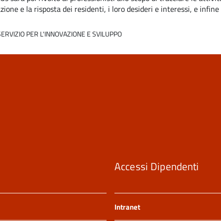
azione
e
la
risposta
dei
residenti,
i
loro
desideri
e
interessi,
e
infine
SERVIZIO PER L'INNOVAZIONE E SVILUPPO
Accessi Dipendenti
Intranet