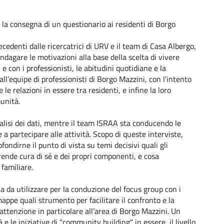
 la consegna di un questionario ai residenti di Borgo
edenti dalle ricercatrici di URV e il team di Casa Albergo,
indagare le motivazioni alla base della scelta di vi
vere
 e con i professionisti, le abitudini quotidiane e la
l’equipe di professionisti di Borgo Mazzini, con l’intento
le relazioni in essere tra residenti, e infine la loro
munità.
alisi
dei
dati,
mentre
il
team
ISRAA
sta
conducendo
le
e
a
partecipare
alle
attività.
Scopo
di
queste
interviste,
ofondirne
il
punto
di
vista
su
temi
decisivi
quali
gli
rende
cura
di
sé
e
dei
propri
componenti,
e
cosa
familiare.
ia
da
utilizzare
per
la
conduzione
del
focus
group
con
i
appe
quali
strumento
per
facilitare
il
confronto
e
la
attenzione
in
particolare
all’area
di
Borgo
Mazzini.
Un
à
e
le
iniziative
di
"community
building"
in
essere,
il
livello