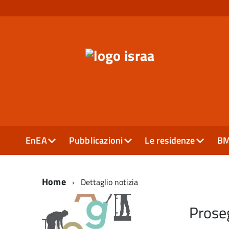
EnEA
Pubblicazioni
Le residenze
B
Home
Dettaglio notizia
Prose