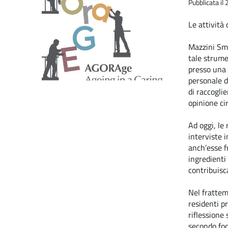
Pubblicata i
Le attività
Mazzini Sma
tale strum
presso una s
personale d
di raccoglie
opinione ci
Ad
oggi,
le
interviste
i
anch’esse
f
ingredienti
contribuisc
Nel
frattem
residenti
pr
riflessione
secondo
fo