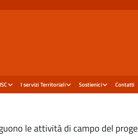
MSC
I servizi Territoriali
Sostienici
Contatti
guono le attività di campo del pro