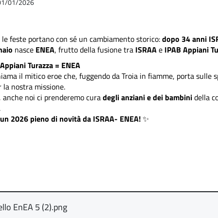
l 01/01/2026
le feste portano con sé un cambiamento storico:
dopo 34 anni IS
naio
nasce
ENEA
, frutto della fusione tra
ISRAA
e
IPAB Appiani Tu
Appiani Turazza = ENEA
hiama il mitico eroe che, fuggendo da Troia in fiamme, porta sulle sp
r la nostra missione.
 anche noi ci prenderemo cura
degli anziani e dei bambini
della c
.
 un 2026 pieno di novità da ISRAA- ENEA!
✨
llo EnEA 5 (2).png