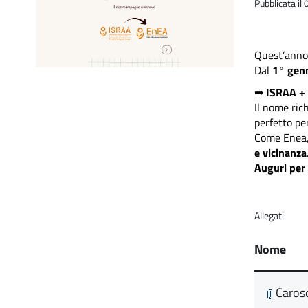
Pubblicata i
Quest’anno 
Dal
1° gen
➡
ISRAA + 
Il nome ric
perfetto pe
Come Enea,
e vicinanza
Auguri per
Allegati
Nome
Carose