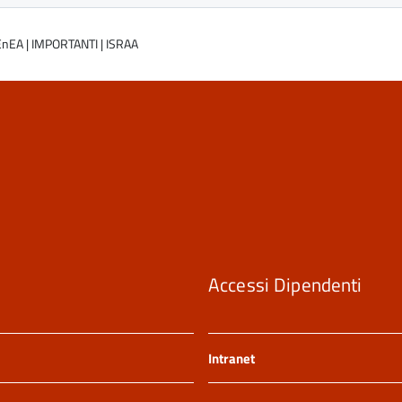
EnEA
|
IMPORTANTI
|
ISRAA
Accessi Dipendenti
Intranet