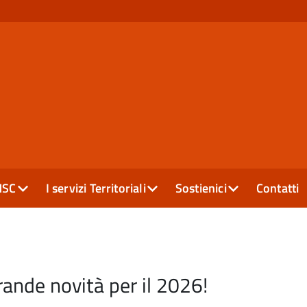
MSC
I servizi Territoriali
Sostienici
Contatti
ande novità per il 2026!