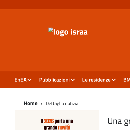
EnEA
Pubblicazioni
Le residenze
B
Home
Dettaglio notizia
Una gr