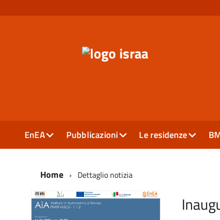
EnEA
Pubblicazioni
Le residenze
B
Home
Dettaglio notizia
Inaug