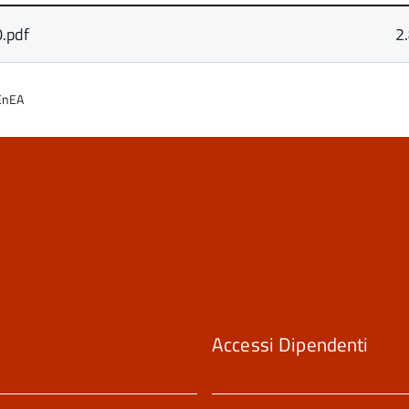
.pdf
2
EnEA
Accessi Dipendenti