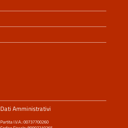
Dati Amministrativi
Partita I.V.A.: 00737700260
Codice Fiscale: 80007210265