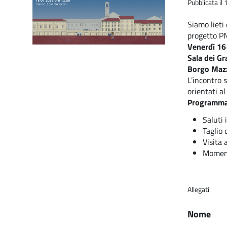
Pubblicata i
Siamo lieti
progetto PN
Venerdì 16
Sala dei Gr
Borgo Mazz
L’incontro 
orientati al
Programm
Saluti 
Taglio 
Visita 
Moment
Allegati
Nome