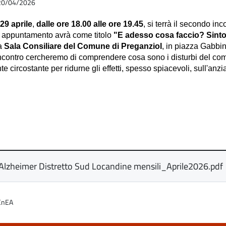
l 20/04/2026
29 aprile
,
dalle ore 18.00 alle ore 19.45
, si terrà il secondo i
o appuntamento avrà come titolo
"E adesso cosa faccio? Sint
la
Sala Consiliare del Comune di Preganziol
, in piazza Gabbin
incontro cercheremo di comprendere cosa sono i disturbi del co
te circostante per ridurne gli effetti, spesso spiacevoli, sull'anz
Alzheimer Distretto Sud Locandine mensili_Aprile2026.pdf
EnEA