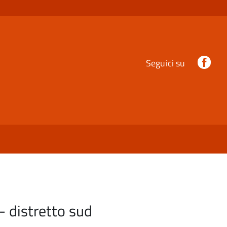
Fac
Seguici su
- distretto sud