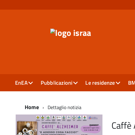
EnEA
Pubblicazioni
Le residenze
B
Home
Dettaglio notizia
Caffè 