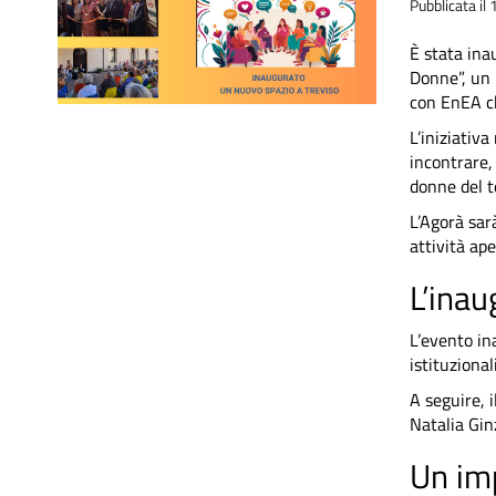
Pubblicata i
È stata ina
Donne”, un 
con EnEA ch
L’iniziativa
incontrare,
donne del te
L’Agorà sar
attività ape
L’inau
L’evento in
istituziona
A seguire, i
Natalia Gin
Un imp