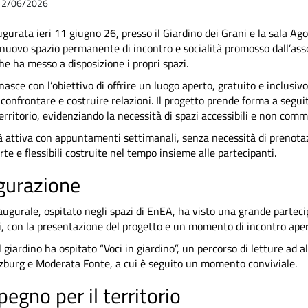
l 12/06/2026
ugurata ieri 11 giugno 26, presso il Giardino dei Grani e la sala Ag
nuovo spazio permanente di incontro e socialità promosso dall’as
e ha messo a disposizione i propri spazi.
 nasce con l’obiettivo di offrire un luogo aperto, gratuito e inclusiv
 confrontare e costruire relazioni. Il progetto prende forma a segui
rritorio, evidenziando la necessità di spazi accessibili e non commer
à attiva con appuntamenti settimanali, senza necessità di prenotazi
rte e flessibili costruite nel tempo insieme alle partecipanti.
gurazione
augurale, ospitato negli spazi di EnEA, ha visto una grande partec
li, con la presentazione del progetto e un momento di incontro aper
l giardino ha ospitato “Voci in giardino”, un percorso di letture ad 
zburg e Moderata Fonte, a cui è seguito un momento conviviale.
egno per il territorio