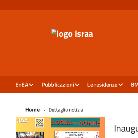
EnEA
Pubblicazioni
Le residenze
B
Home
Dettaglio notizia
Inaugu