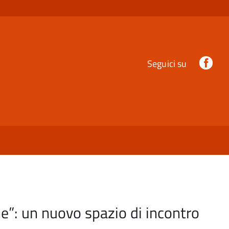
Fac
Seguici su
ne”: un nuovo spazio di incontro