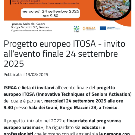
Progetto europeo ITOSA - invito
all'evento finale 24 settembre
2025
Pubblicata il 13/08/2025
ISRAA
è
lieta di invitarvi
all'evento finale del
progetto
europeo ITOSA (Innovative Techniques of Seniors Activation
)
del quale è partner,
mercoledì 24 settembre 2025 alle ore
9.30
presso
Sala dei Grani
,
Borgo Mazzini 23, a Treviso
.
Il progetto, iniziato nel 2022 e
finanziato dal programma
europeo Erasmus+
, ha riguardato sia
educatori e
professionisti
che lavorano con gli anziani sia
le persone con