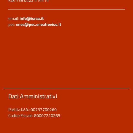
Fax: +39 0422 414414
email:
info@israa.it
pec:
enea@pec.eneatreviso.it
Dati Amministrativi
Partita I.V.A.: 00737700260
Codice Fiscale: 80007210265