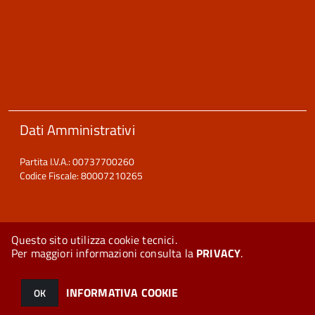
Dati Amministrativi
Partita I.V.A.: 00737700260
Codice Fiscale: 80007210265
Questo sito utilizza cookie tecnici.
Per maggiori informazioni consulta la
PRIVACY
.
© 2026 Halley Informatica. Tutti i diritti riservati. Halley EG 041440.
Note legali
-
Privacy
INFORMATIVA COOKIE
OK