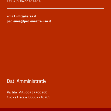
Fax: +39 0422 414414
email:
info@israa.it
pec:
enea@pec.eneatreviso.it
Dati Amministrativi
Partita I.V.A.: 00737700260
Codice Fiscale: 80007210265