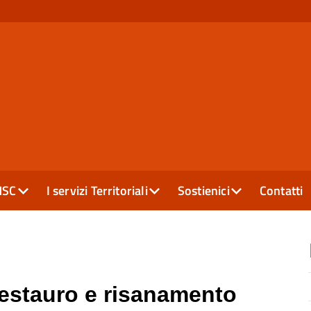
MSC
I servizi Territoriali
Sostienici
Contatti
Restauro e risanamento